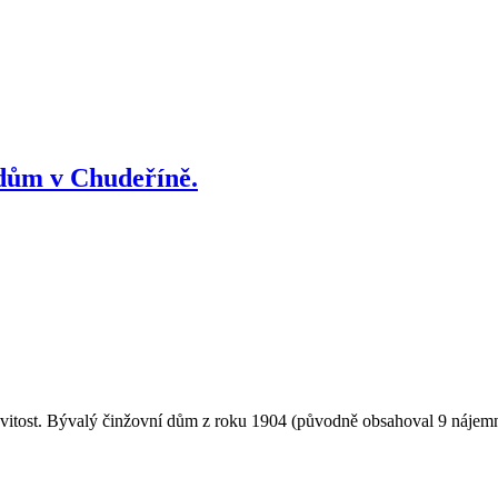
 dům v Chudeříně.
tost. Bývalý činžovní dům z roku 1904 (původně obsahoval 9 nájemních