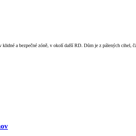
 klidné a bezpečné zóně, v okolí další RD. Dům je z pálených cihel, č
hov