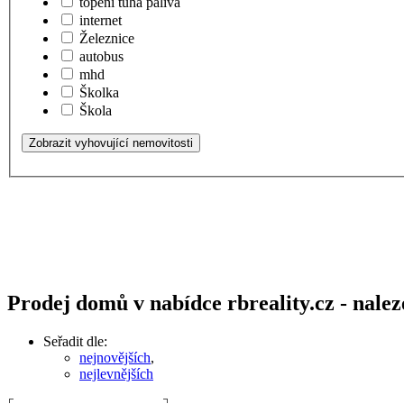
topení tuhá paliva
internet
Železnice
autobus
mhd
Školka
Škola
Prodej domů v nabídce rbreality.cz - nale
Seřadit dle:
nejnovějších
,
nejlevnějších