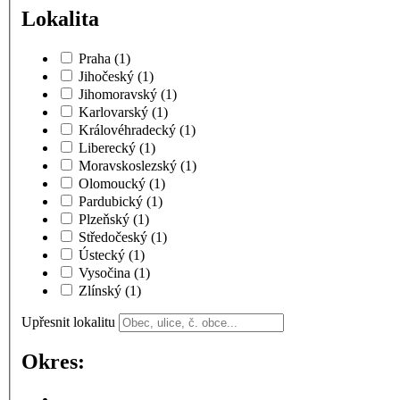
Lokalita
Praha
(1)
Jihočeský
(1)
Jihomoravský
(1)
Karlovarský
(1)
Královéhradecký
(1)
Liberecký
(1)
Moravskoslezský
(1)
Olomoucký
(1)
Pardubický
(1)
Plzeňský
(1)
Středočeský
(1)
Ústecký
(1)
Vysočina
(1)
Zlínský
(1)
Upřesnit lokalitu
Okres: