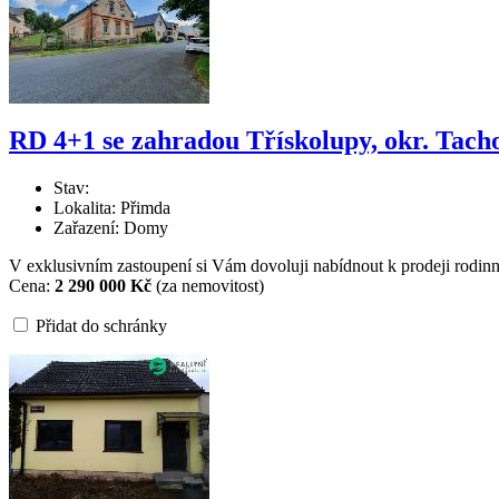
RD 4+1 se zahradou Třískolupy, okr. Tach
Stav:
Lokalita: Přimda
Zařazení: Domy
V exklusivním zastoupení si Vám dovoluji nabídnout k prodeji rodinn
Cena:
2 290 000 Kč
(za nemovitost)
Přidat do schránky