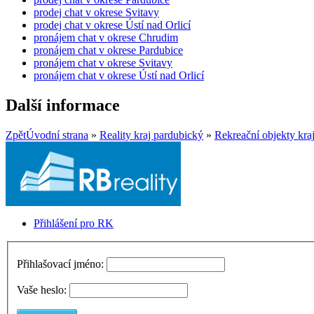
prodej chat v okrese Svitavy
prodej chat v okrese Ústí nad Orlicí
pronájem chat v okrese Chrudim
pronájem chat v okrese Pardubice
pronájem chat v okrese Svitavy
pronájem chat v okrese Ústí nad Orlicí
Další informace
Zpět
Úvodní strana
»
Reality kraj pardubický
»
Rekreační objekty kra
Přihlášení pro RK
Přihlašovací jméno:
Vaše heslo: