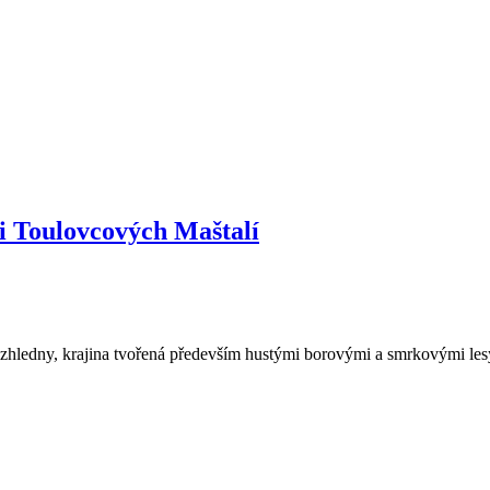
ti Toulovcových Maštalí
 rozhledny, krajina tvořená především hustými borovými a smrkovými les