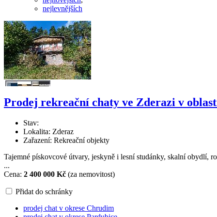
nejlevnějších
Prodej rekreační chaty ve Zderazi v oblas
Stav:
Lokalita: Zderaz
Zařazení: Rekreační objekty
Tajemné pískovcové útvary, jeskyně i lesní studánky, skalní obydlí,
...
Cena:
2 400 000 Kč
(za nemovitost)
Přidat do schránky
prodej chat v okrese Chrudim
prodej chat v okrese Pardubice