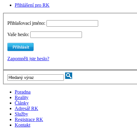
Přihlášení pro RK
Přihlašovací jméno:
Vaše heslo:
Zapomněli jste heslo?
Poradna
Reality
Články
Adresář RK
Služby
Registrace RK
Kontakt