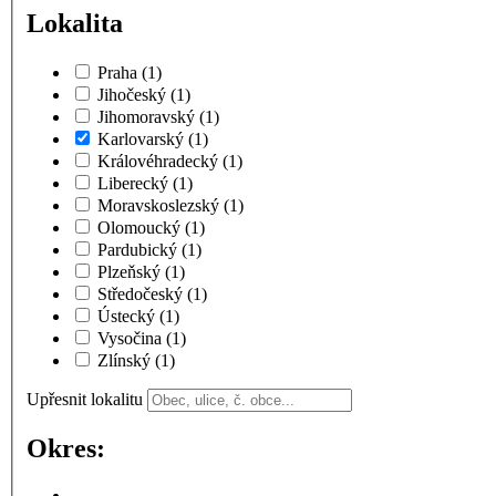
Lokalita
Praha
(1)
Jihočeský
(1)
Jihomoravský
(1)
Karlovarský
(1)
Královéhradecký
(1)
Liberecký
(1)
Moravskoslezský
(1)
Olomoucký
(1)
Pardubický
(1)
Plzeňský
(1)
Středočeský
(1)
Ústecký
(1)
Vysočina
(1)
Zlínský
(1)
Upřesnit lokalitu
Okres: