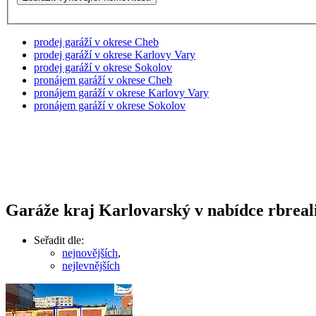
prodej garáží v okrese Cheb
prodej garáží v okrese Karlovy Vary
prodej garáží v okrese Sokolov
pronájem garáží v okrese Cheb
pronájem garáží v okrese Karlovy Vary
pronájem garáží v okrese Sokolov
Garáže kraj Karlovarský v nabídce rbreali
Seřadit dle:
nejnovějších
,
nejlevnějších