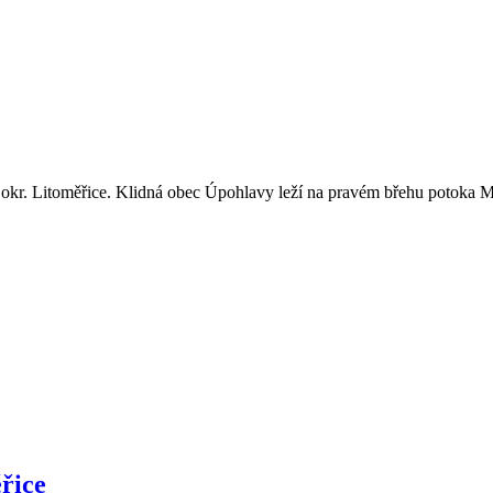
kr. Litoměřice. Klidná obec Úpohlavy leží na pravém břehu potoka 
řice