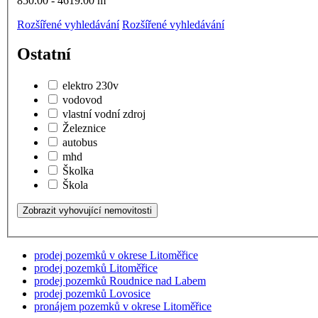
850.00 - 4619.00
m
Rozšířené vyhledávání
Rozšířené vyhledávání
Ostatní
elektro 230v
vodovod
vlastní vodní zdroj
Železnice
autobus
mhd
Školka
Škola
prodej pozemků v okrese Litoměřice
prodej pozemků Litoměřice
prodej pozemků Roudnice nad Labem
prodej pozemků Lovosice
pronájem pozemků v okrese Litoměřice