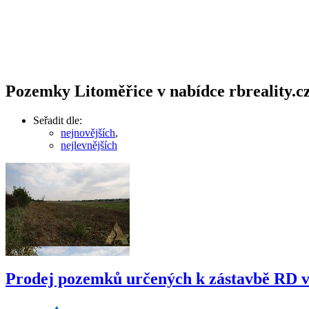
Pozemky Litoměřice v nabídce rbreality.cz
Seřadit dle:
nejnovějších
,
nejlevnějších
Prodej pozemků určených k zástavbě RD v