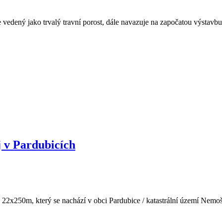
e vedený jako trvalý travní porost, dále navazuje na započatou výsta
j v Pardubicích
250m, který se nachází v obci Pardubice / katastrální území Nemošice