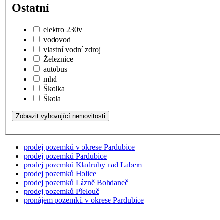
Ostatní
elektro 230v
vodovod
vlastní vodní zdroj
Železnice
autobus
mhd
Školka
Škola
prodej pozemků v okrese Pardubice
prodej pozemků Pardubice
prodej pozemků Kladruby nad Labem
prodej pozemků Holice
prodej pozemků Lázně Bohdaneč
prodej pozemků Přelouč
pronájem pozemků v okrese Pardubice