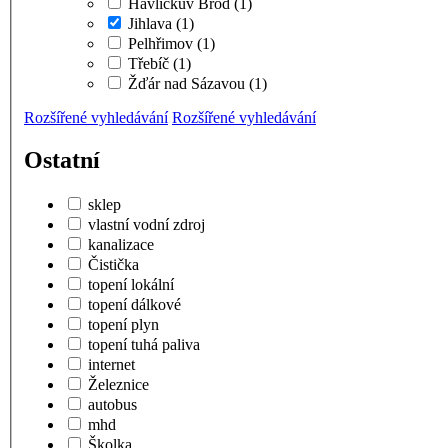
Havlíčkův Brod
(1)
Jihlava
(1)
Pelhřimov
(1)
Třebíč
(1)
Žďár nad Sázavou
(1)
Rozšířené vyhledávání
Rozšířené vyhledávání
Ostatní
sklep
vlastní vodní zdroj
kanalizace
Čistička
topení lokální
topení dálkové
topení plyn
topení tuhá paliva
internet
Železnice
autobus
mhd
Školka