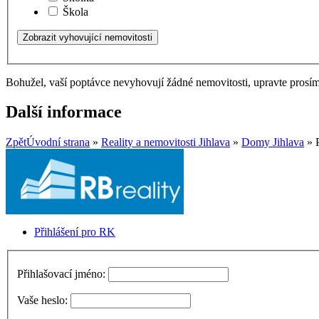
Škola
Bohužel, vaší poptávce nevyhovují žádné nemovitosti, upravte prosí
Další informace
Zpět
Úvodní strana
»
Reality a nemovitosti Jihlava
»
Domy Jihlava
» P
Přihlášení pro RK
Přihlašovací jméno:
Vaše heslo: