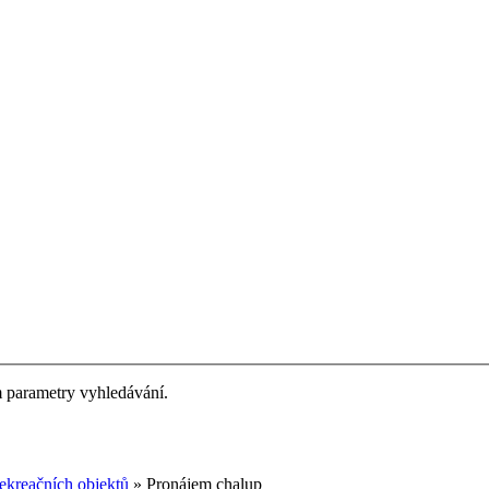
m parametry vyhledávání.
ekreačních objektů
» Pronájem chalup