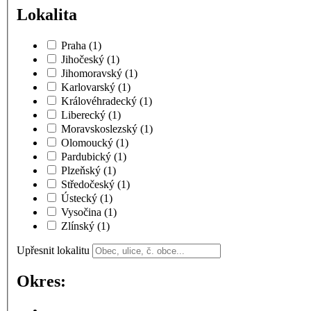
Lokalita
Praha
(1)
Jihočeský
(1)
Jihomoravský
(1)
Karlovarský
(1)
Královéhradecký
(1)
Liberecký
(1)
Moravskoslezský
(1)
Olomoucký
(1)
Pardubický
(1)
Plzeňský
(1)
Středočeský
(1)
Ústecký
(1)
Vysočina
(1)
Zlínský
(1)
Upřesnit lokalitu
Okres: