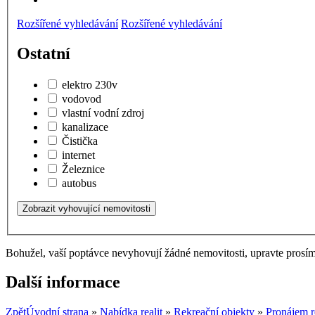
Rozšířené vyhledávání
Rozšířené vyhledávání
Ostatní
elektro 230v
vodovod
vlastní vodní zdroj
kanalizace
Čistička
internet
Železnice
autobus
Bohužel, vaší poptávce nevyhovují žádné nemovitosti, upravte prosí
Další informace
Zpět
Úvodní strana
»
Nabídka realit
»
Rekreační objekty
»
Pronájem r