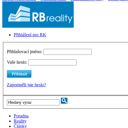
Přihlášení pro RK
Přihlašovací jméno:
Vaše heslo:
Zapomněli jste heslo?
Poradna
Reality
Články