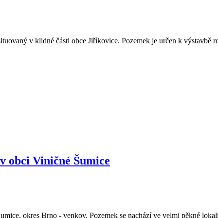
vaný v klidné části obce Jiříkovice. Pozemek je určen k výstavbě rodinn
v obci Viničné Šumice
mice, okres Brno - venkov. Pozemek se nachází ve velmi pěkné lokalit