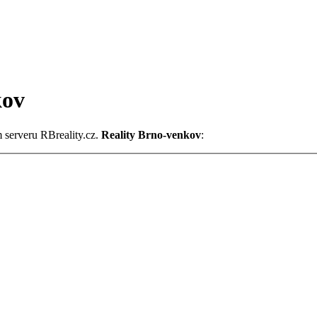
kov
m serveru RBreality.cz.
Reality Brno-venkov
: