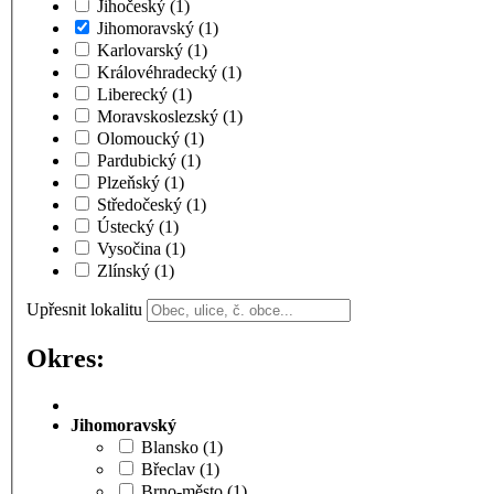
Jihočeský
(1)
Jihomoravský
(1)
Karlovarský
(1)
Královéhradecký
(1)
Liberecký
(1)
Moravskoslezský
(1)
Olomoucký
(1)
Pardubický
(1)
Plzeňský
(1)
Středočeský
(1)
Ústecký
(1)
Vysočina
(1)
Zlínský
(1)
Upřesnit lokalitu
Okres:
Jihomoravský
Blansko
(1)
Břeclav
(1)
Brno-město
(1)