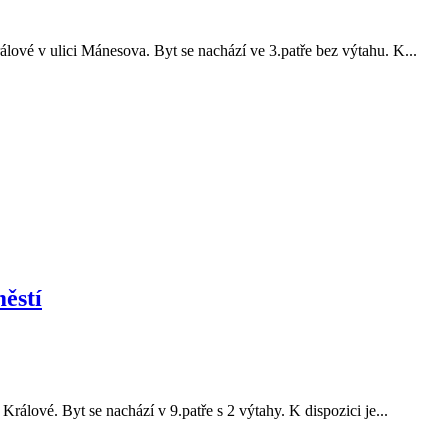
ové v ulici Mánesova. Byt se nachází ve 3.patře bez výtahu. K...
ěstí
lové. Byt se nachází v 9.patře s 2 výtahy. K dispozici je...