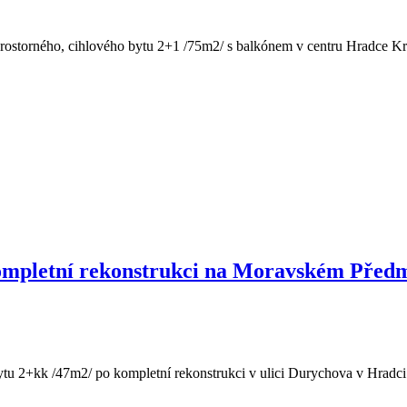
ostorného, cihlového bytu 2+1 /75m2/ s balkónem v centru Hradce Král
ompletní rekonstrukci na Moravském Předm
u 2+kk /47m2/ po kompletní rekonstrukci v ulici Durychova v Hradci Krá