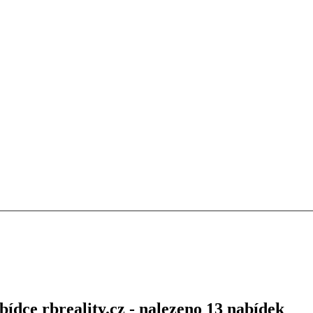
ídce rbreality.cz - nalezeno 13 nabídek