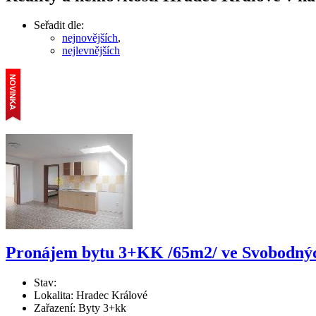
Seřadit dle:
nejnovějších
,
nejlevnějších
Pronájem bytu 3+KK /65m2/ ve Svobodnýc
Stav:
Lokalita: Hradec Králové
Zařazení: Byty 3+kk