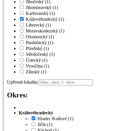
Jihočeský
(1)
Jihomoravský
(1)
Karlovarský
(1)
Královéhradecký
(1)
Liberecký
(1)
Moravskoslezský
(1)
Olomoucký
(1)
Pardubický
(1)
Plzeňský
(1)
Středočeský
(1)
Ústecký
(1)
Vysočina
(1)
Zlínský
(1)
Upřesnit lokalitu
Okres:
Královéhradecký
Hradec Králové
(1)
Jičín
(1)
Náchod
(1)