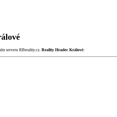
rálové
tním serveru RBreality.cz.
Reality Hradec Králové
: