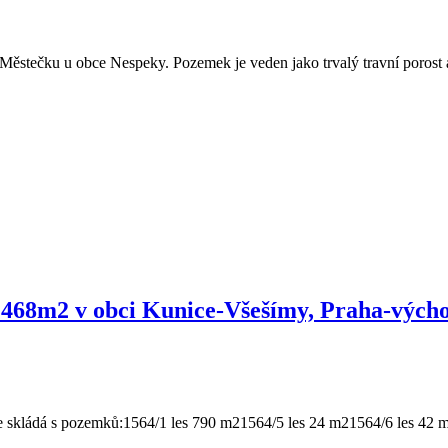
ečku u obce Nespeky. Pozemek je veden jako trvalý travní porost a 
.468m2 v obci Kunice-Všešímy, Praha-vých
 se skládá s pozemků:1564/1 les 790 m21564/5 les 24 m21564/6 les 42