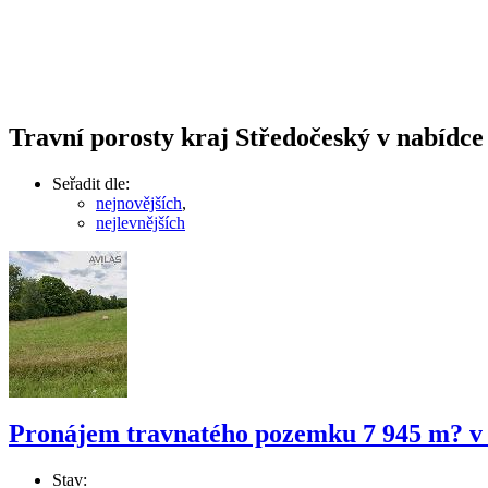
Travní porosty kraj Středočeský v nabídce 
Seřadit dle:
nejnovějších
,
nejlevnějších
Pronájem travnatého pozemku 7 945 m? v
Stav: