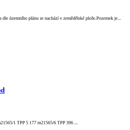
dle územního plánu se nachází v zemědělské ploše.Pozemek je...
od
 m21565/1 TPP 5 177 m21565/6 TPP 396 ...