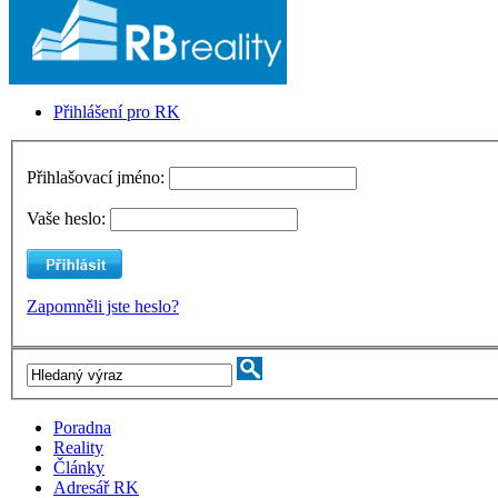
Přihlášení pro RK
Přihlašovací jméno:
Vaše heslo:
Zapomněli jste heslo?
Poradna
Reality
Články
Adresář RK