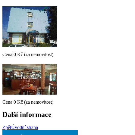
Cena
0 Kč
(za nemovitost)
Cena
0 Kč
(za nemovitost)
Další informace
Zpět
Úvodní strana