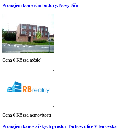
Pronájem komerční budovy, Nový Jičín
Cena
0 Kč
(za měsíc)
Cena
0 Kč
(za nemovitost)
Pronájem kancelářských prostor Tachov, ulice Vilémovská