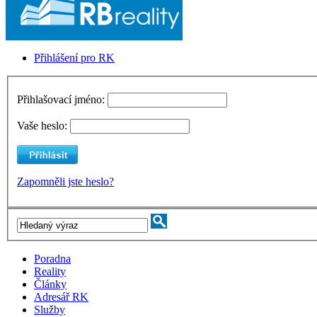
Přihlášení pro RK
Přihlašovací jméno:
Vaše heslo:
Zapomněli jste heslo?
Poradna
Reality
Články
Adresář RK
Služby