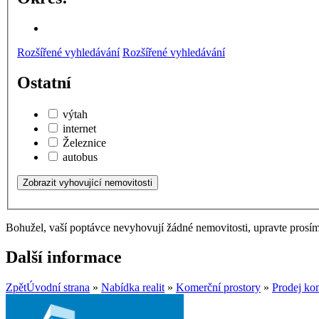
Rozšířené vyhledávání
Rozšířené vyhledávání
Ostatní
výtah
internet
Železnice
autobus
Bohužel, vaší poptávce nevyhovují žádné nemovitosti, upravte prosí
Další informace
Zpět
Úvodní strana
»
Nabídka realit
»
Komerční prostory
»
Prodej ko