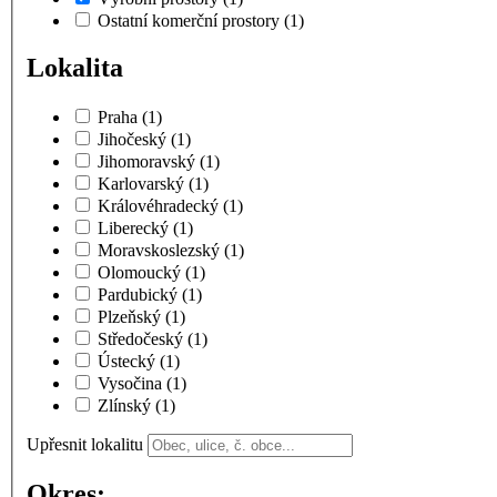
Ostatní komerční prostory
(1)
Lokalita
Praha
(1)
Jihočeský
(1)
Jihomoravský
(1)
Karlovarský
(1)
Královéhradecký
(1)
Liberecký
(1)
Moravskoslezský
(1)
Olomoucký
(1)
Pardubický
(1)
Plzeňský
(1)
Středočeský
(1)
Ústecký
(1)
Vysočina
(1)
Zlínský
(1)
Upřesnit lokalitu
Okres: