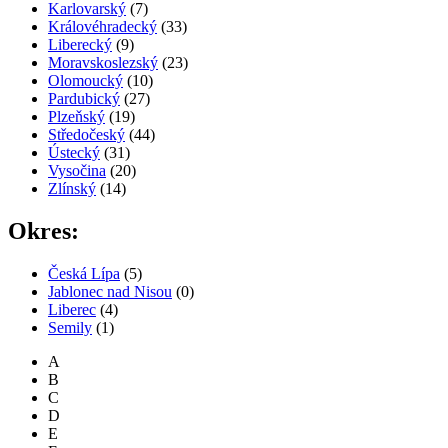
Karlovarský
(7)
Královéhradecký
(33)
Liberecký
(9)
Moravskoslezský
(23)
Olomoucký
(10)
Pardubický
(27)
Plzeňský
(19)
Středočeský
(44)
Ústecký
(31)
Vysočina
(20)
Zlínský
(14)
Okres:
Česká Lípa
(5)
Jablonec nad Nisou
(0)
Liberec
(4)
Semily
(1)
A
B
C
D
E