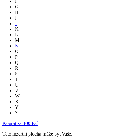
F
G
H
I
J
K
L
M
N
O
P
Q
R
S
T
U
V
W
X
Y
Z
Koupit za 100 Kč
Tato inzertní plocha může být Vaše.