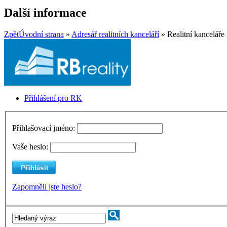
Další informace
Zpět
Úvodní strana
»
Adresář realitních kanceláří
» Realitní kanceláře
Přihlášení pro RK
Přihlašovací jméno:
Vaše heslo:
Zapomněli jste heslo?