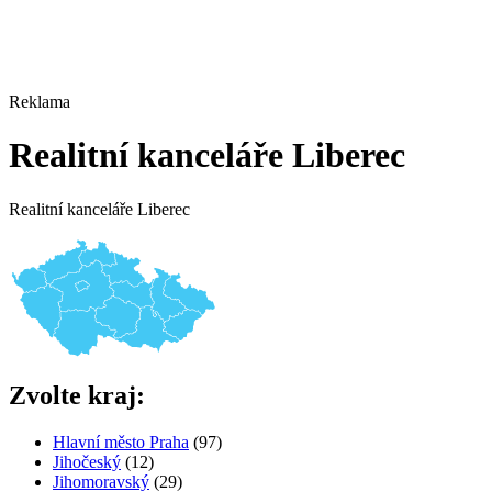
Reklama
Realitní kanceláře Liberec
Realitní kanceláře Liberec
Zvolte kraj:
Hlavní město Praha
(97)
Jihočeský
(12)
Jihomoravský
(29)