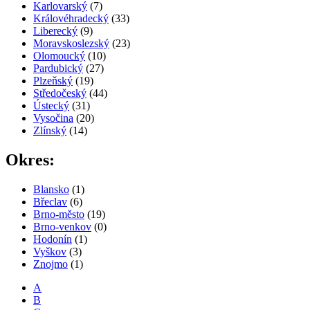
Karlovarský
(7)
Královéhradecký
(33)
Liberecký
(9)
Moravskoslezský
(23)
Olomoucký
(10)
Pardubický
(27)
Plzeňský
(19)
Středočeský
(44)
Ústecký
(31)
Vysočina
(20)
Zlínský
(14)
Okres:
Blansko
(1)
Břeclav
(6)
Brno-město
(19)
Brno-venkov
(0)
Hodonín
(1)
Vyškov
(3)
Znojmo
(1)
A
B