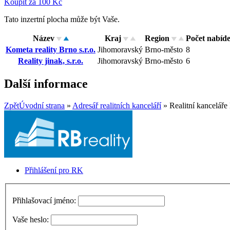
Koupit za 100 Kč
Tato inzertní plocha může být Vaše.
Název
Kraj
Region
Počet nabíd
Kometa reality Brno s.r.o.
Jihomoravský
Brno-město
8
Reality jinak, s.r.o.
Jihomoravský
Brno-město
6
Další informace
Zpět
Úvodní strana
»
Adresář realitních kanceláří
» Realitní kanceláře
Přihlášení pro RK
Přihlašovací jméno:
Vaše heslo: