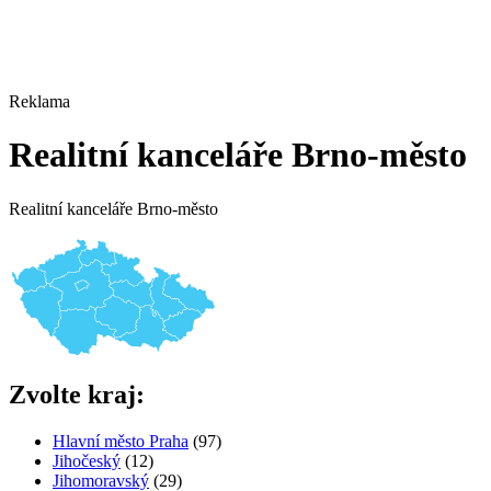
Reklama
Realitní kanceláře Brno-město
Realitní kanceláře Brno-město
Zvolte kraj:
Hlavní město Praha
(97)
Jihočeský
(12)
Jihomoravský
(29)