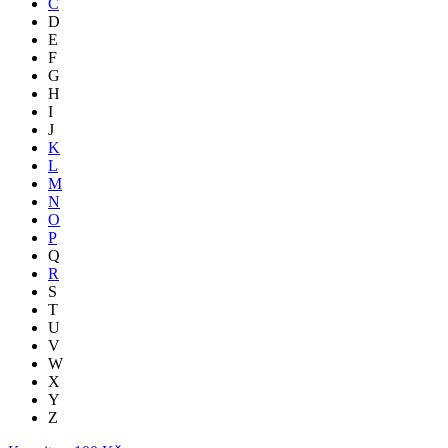
C
D
E
F
G
H
I
J
K
L
M
N
O
P
Q
R
S
T
U
V
W
X
Y
Z